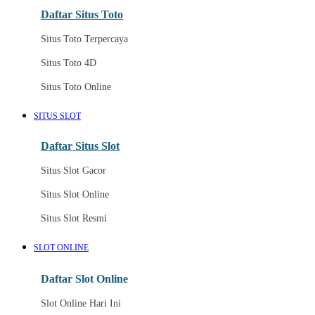
Daftar Situs Toto
Situs Toto Terpercaya
Situs Toto 4D
Situs Toto Online
SITUS SLOT
Daftar Situs Slot
Situs Slot Gacor
Situs Slot Online
Situs Slot Resmi
SLOT ONLINE
Daftar Slot Online
Slot Online Hari Ini