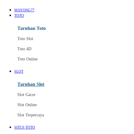
MAYONG77
TOTO
Taruhan Toto
Toto Slot
Toto 4D
Toto Online
SLOT
Taruhan Slot
Slot Gacor
Slot Online
Slot Terpercaya
SITUS TOTO